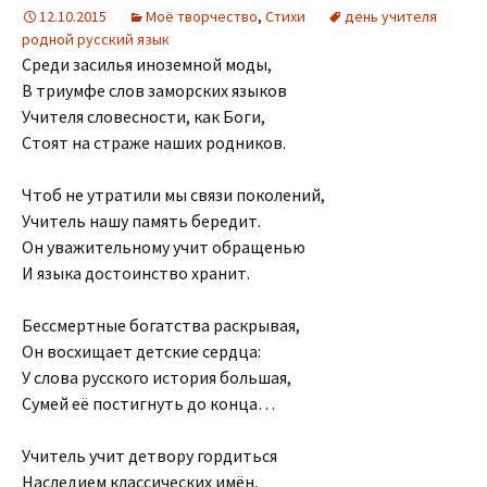
12.10.2015
Моё творчество
,
Стихи
день учителя
родной русский язык
Среди засилья иноземной моды,
В триумфе слов заморских языков
Учителя словесности, как Боги,
Стоят на страже наших родников.
Чтоб не утратили мы связи поколений,
Учитель нашу память бередит.
Он уважительному учит обращенью
И языка достоинство хранит.
Бессмертные богатства раскрывая,
Он восхищает детские сердца:
У слова русского история большая,
Сумей её постигнуть до конца…
Учитель учит детвору гордиться
Наследием классических имён,