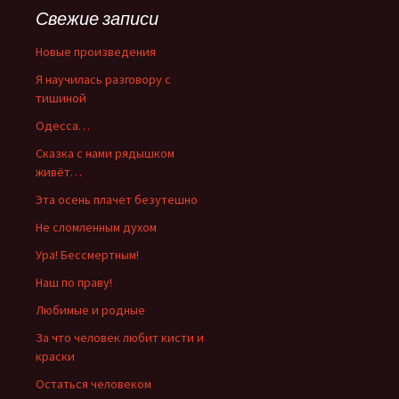
Свежие записи
Новые произведения
Я научилась разговору с
тишиной
Одесса…
Сказка с нами рядышком
живёт…
Эта осень плачет безутешно
Не сломленным духом
Ура! Бессмертным!
Наш по праву!
Любимые и родные
За что человек любит кисти и
краски
Остаться человеком