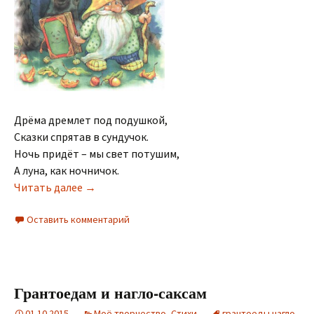
Дрёма дремлет под подушкой,
Сказки спрятав в сундучок.
Ночь придёт – мы свет потушим,
А луна, как ночничок.
Дрёма
Читать далее
→
Оставить комментарий
Грантоедам и нагло-саксам
01.10.2015
Моё творчество
,
Стихи
грантоеды нагло-