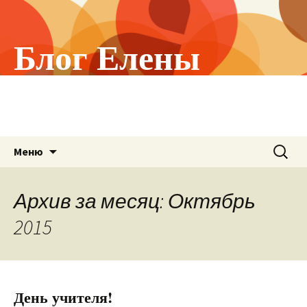
Блог Елены
Холстининой
О том, что меня волнует!
Перейти
Найти:
Меню
к
содержимому
Архив за месяц: Октябрь
2015
День учителя!