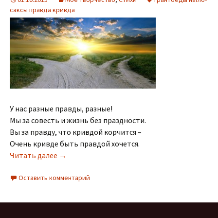
саксы правда кривда
У нас разные правды, разные!
Мы за совесть и жизнь без праздности.
Вы за правду, что кривдой корчится –
Очень кривде быть правдой хочется.
Грантоедам и нагло-саксам
Читать далее
→
Оставить комментарий