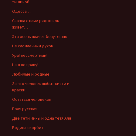
тишиной
Одесса…
Сказка с нами рядышком
живёт…
Эта осень плачет безутешно
Не сломленным духом
Ура! Бессмертным!
Наш по праву!
Любимые и родные
За что человек любит кисти и
краски
Остаться человеком
Воля русская
Две тёти Нины и одна тётя Аля
Родина скорбит