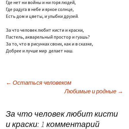
Где нет ни войны и ни горя людей,
Где радуга в небе и яркое солнце,
Есть дом и цветы, и улыбки друзей.
За что человек любит кисти и краски,
Пастель, акварельный простор и гуашь?
За то, что в рисунках своих, как и в сказке,
Добрее и лучше мир делает наш.
Навигация
←
Остаться человеком
Любимые и родные
→
по
записям
За что человек любит кисти
и краски
: 1 комментарий