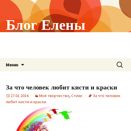
Блог Елены
Холстининой
О том, что меня волнует!
Перейти
Найти:
Меню
к
содержимому
За что человек любит кисти и краски
27.01.2016
Моё творчество
,
Стихи
За что человек
любит кисти и краски