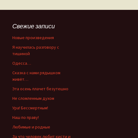
записям
Свежие записи
Новые произведения
Я научилась разговору с
тишиной
Одесса…
Сказка с нами рядышком
живёт…
Эта осень плачет безутешно
Не сломленным духом
Ура! Бессмертным!
Наш по праву!
Любимые и родные
За что человек любит кисти и