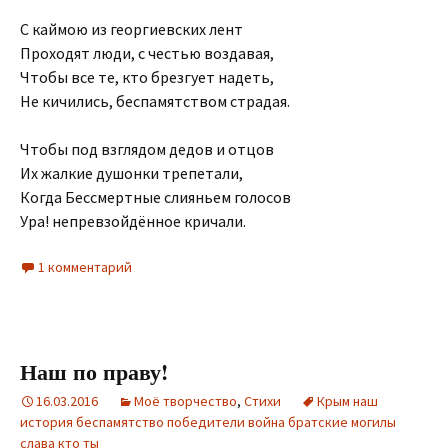
С каймою из георгиевских лент
Проходят люди, с честью воздавая,
Чтобы все те, кто брезгует надеть,
Не кичились, беспамятством страдая.
Чтобы под взглядом дедов и отцов
Их жалкие душонки трепетали,
Когда Бессмертные слияньем голосов
Ура! непревзойдённое кричали.
1 комментарий
Наш по праву!
16.03.2016
Моё творчество
,
Стихи
Крым наш
история беспамятство победители война братские могилы
слава кто ты