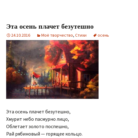
Эта осень плачет безутешно
24.10.2016
Моё творчество
,
Стихи
осень
Эта осень плачет безутешно,
Хмурит небо пасмурно лицо,
Облетает золото поспешно,
Рай рябиновый — горящее кольцо.