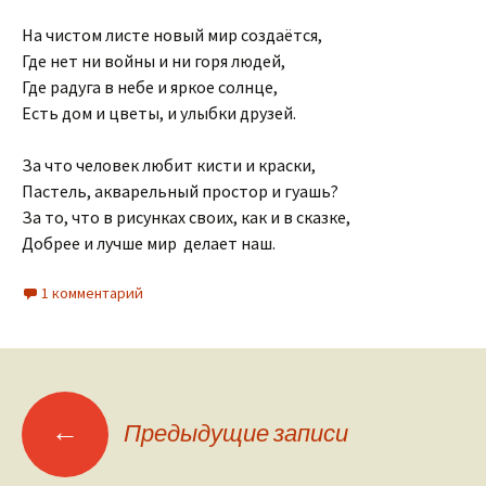
На чистом листе новый мир создаётся,
Где нет ни войны и ни горя людей,
Где радуга в небе и яркое солнце,
Есть дом и цветы, и улыбки друзей.
За что человек любит кисти и краски,
Пастель, акварельный простор и гуашь?
За то, что в рисунках своих, как и в сказке,
Добрее и лучше мир делает наш.
1 комментарий
Навигация
←
Предыдущие записи
по