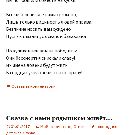
Вы потрошили совесть на куски.
Всё человеческое вами сожжено,
Лишь только видимость людей оправа.
Безличие носить вам суждено
Пустых глазниц, с оскалом балаклава.
Но куликовцев вам не победить:
Они бессмертия снискали славу!
Их имена вовеки будут жить
В сердцах у человечества по праву!
Оставить комментарий
Сказка с нами рядышком живёт…
01.01.2017
Моё творчество
,
Стихи
новогодняя
детская сказка