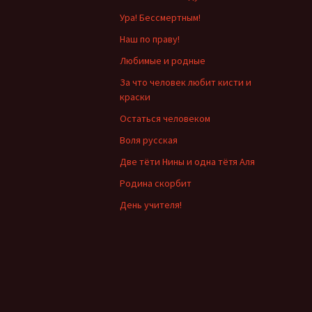
Ура! Бессмертным!
Наш по праву!
Любимые и родные
За что человек любит кисти и
краски
Остаться человеком
Воля русская
Две тёти Нины и одна тётя Аля
Родина скорбит
День учителя!