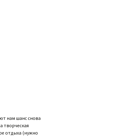
ают нам шанс снова
ма творческая
ере отдыха (нужно