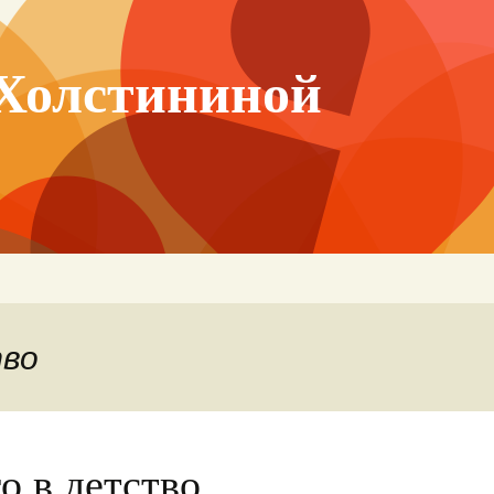
Холстининой
тво
о в детство