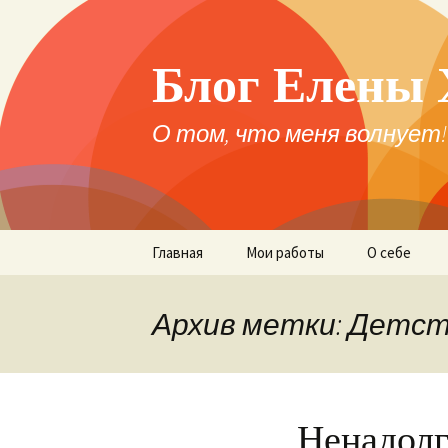
Блог Елены 
О том, что меня волнует!
Перейти
Главная
Мои работы
О себе
к
содержимому
Архив метки: Детс
Ненадолг