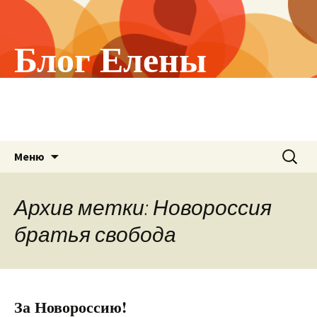
Блог Елены
Холстининой
О том, что меня волнует!
Перейти
Найти:
Меню
к
содержимому
Архив метки: Новороссия
братья свобода
За Новороссию!