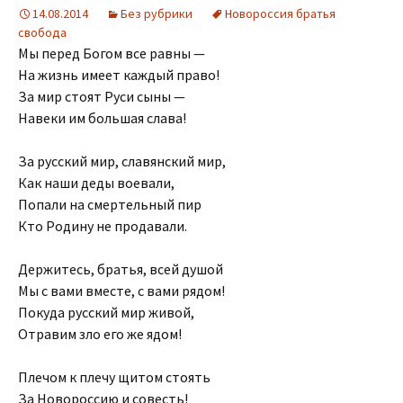
14.08.2014
Без рубрики
Новороссия братья
свобода
Мы перед Богом все равны —
На жизнь имеет каждый право!
За мир стоят Руси сыны —
Навеки им большая слава!
За русский мир, славянский мир,
Как наши деды воевали,
Попали на смертельный пир
Кто Родину не продавали.
Держитесь, братья, всей душой
Мы с вами вместе, с вами рядом!
Покуда русский мир живой,
Отравим зло его же ядом!
Плечом к плечу щитом стоять
За Новороссию и совесть!