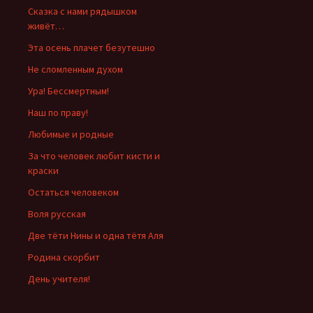
Сказка с нами рядышком
живёт…
Эта осень плачет безутешно
Не сломленным духом
Ура! Бессмертным!
Наш по праву!
Любимые и родные
За что человек любит кисти и
краски
Остаться человеком
Воля русская
Две тёти Нины и одна тётя Аля
Родина скорбит
День учителя!