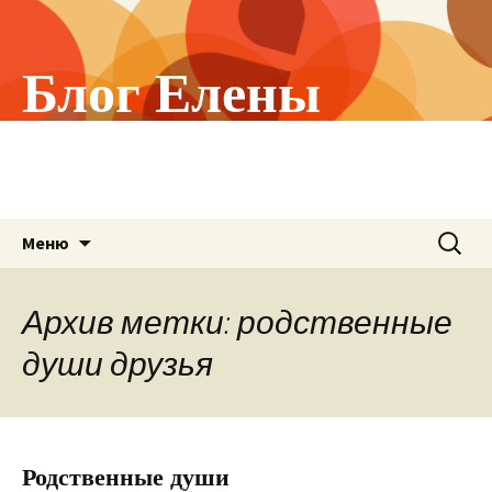
Блог Елены
Холстининой
О том, что меня волнует!
Перейти
Найти:
Меню
к
содержимому
Архив метки: родственные
души друзья
Родственные души