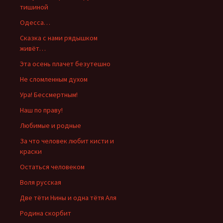
тишиной
Одесса…
Сказка с нами рядышком
живёт…
Эта осень плачет безутешно
Не сломленным духом
Ура! Бессмертным!
Наш по праву!
Любимые и родные
За что человек любит кисти и
краски
Остаться человеком
Воля русская
Две тёти Нины и одна тётя Аля
Родина скорбит