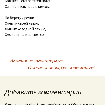
Как жить ему безутешному –
Один он, как перст, кругом.
На берегу у речки
Смерти своей назло,
Дышит холодной печью,
Смотрит на мир светло.
Навигация
←
Западным «партнерам»
Одним словом, бессовестные!
→
по
записям
Добавить комментарий
Ваш адрес email не будет опубликован.
Обязательные