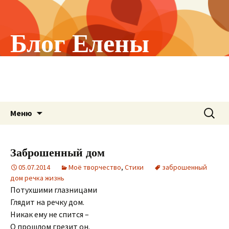
Блог Елены
Холстининой
О том, что меня волнует!
Перейти
Найти:
Меню
к
содержимому
Заброшенный дом
05.07.2014
Моё творчество
,
Стихи
заброшенный
дом речка жизнь
Потухшими глазницами
Глядит на речку дом.
Никак ему не спится –
О прошлом грезит он.