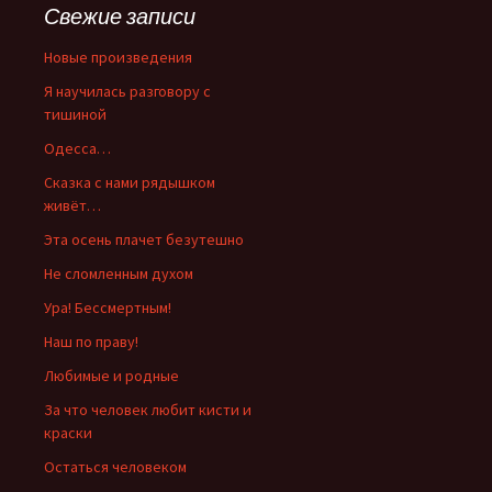
Свежие записи
Новые произведения
Я научилась разговору с
тишиной
Одесса…
Сказка с нами рядышком
живёт…
Эта осень плачет безутешно
Не сломленным духом
Ура! Бессмертным!
Наш по праву!
Любимые и родные
За что человек любит кисти и
краски
Остаться человеком